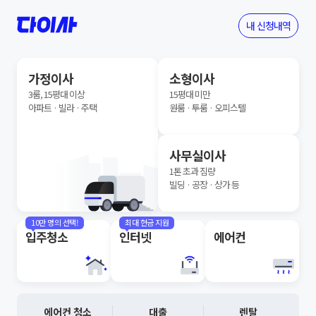
내 신청내역
가정이사
소형이사
3룸, 15평대 이상
15평대 미만
아파트 · 빌라 · 주택
원룸 · 투룸 · 오피스텔
사무실이사
1톤 초과 짐량
빌딩 · 공장 · 상가 등
10만 명의 선택!
최대 현금 지원
입주청소
인터넷
에어컨
에어컨 청소
대출
렌탈