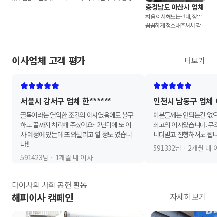
충청남도 아산시 업체
습니다. 중간 과정 모두 상세
민했는데 여기 선택한 게 신
것
히 전달 주시고, 결과물도 깔
의 한 수였어요. 청소 끝나고
음
처음 이사해보는건데, 정말
끔하게 만족합니다. 크게 신
들어왔을 때 냄새부터 다르
향
꼼꼼하게 청소해주셔서 감사
경 쓰지 않아도 알아서 잘해
고,바닥/창문/몰딩까지 거의
다
했습니다. 아주 자세하게 설
주신 덕분에 편해서 남성분들
새집 수준으로 만들어주셨습
장
명해주시고 제 요청사항도 정
추천합니다.
니다. 무엇보다 직원분들이
으
확히 기억하시고 신경도 특히
이사업체 고객 평가
더보기
친절하고 요청사항도 잘 반영
이
써주시더라구요. 덕분에 완전
해줘서 기분 좋게 마무리했어
니
기분좋게 이사합니다.
요.주변에 이사하는 사람 있
있
으면 무조건 추천할 듯.
사
서울시 강서구 업체
한
******
인천시 남동구 업체
골목이라는 열악한 조건의 이사였음에도 불구
이분들께는 안되는건 없으
하고 끝까지 처리해 주셨어요~ 2년뒤에 또 이
최고의 이사였습니다. 무
사 예정에 있는데 또 와달라고 할 정도 였습니
니다믿고 진행하셔도 됩니다
다!!
591332
님
·
2개월 내 
591423
님
·
1개월 내 이사
다이사의 사회 공헌 활동
해피이사 캠페인
자세히 보기